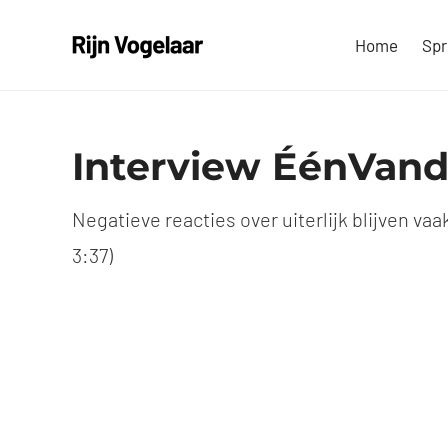
Ga
Home
Spr
naar
inhoud
Interview ÉénVan
Negatieve reacties over uiterlijk blijven vaa
3:37)