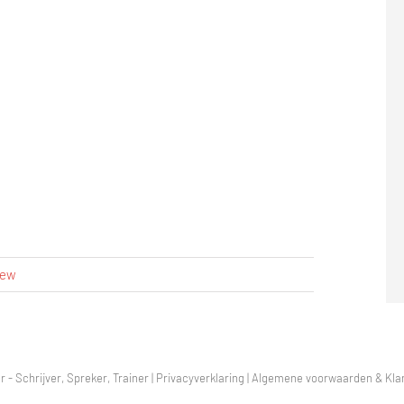
iew
r - Schrijver, Spreker, Trainer |
Privacyverklaring
|
Algemene voorwaarden & Klan