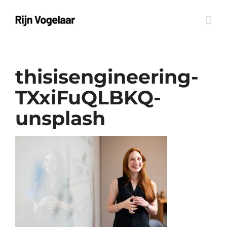
Ga
naar
inhoud
thisisengineering-
TXxiFuQLBKQ-
unsplash