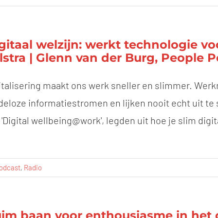
gitaal welzijn: werkt technologie vo
jlstra | Glenn van der Burg, People 
italisering maakt ons werk sneller en slimmer. We
deloze informatiestromen en lijken nooit echt uit te s
 'Digital wellbeing@work', legden uit hoe je slim digi
odcast
,
Radio
im baan voor enthousiasme in het on