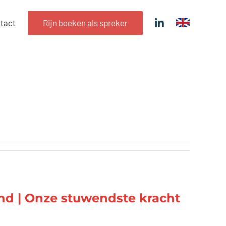
tact
Rijn boeken als spreker
nd | Onze stuwendste kracht