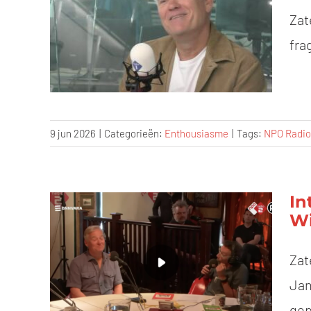
Zat
fra
9 jun 2026
|
Categorieën:
Enthousiasme
|
Tags:
NPO Radio 
In
Wi
Zat
Jan
gep