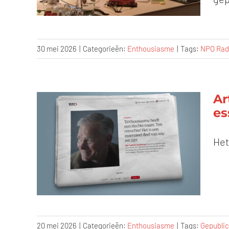
30 mei 2026
|
Categorieën:
Enthousiasme
|
Tags:
NPO Radi
Ar
es
Het
20 mei 2026
|
Categorieën:
Enthousiasme
|
Tags:
Gepublic