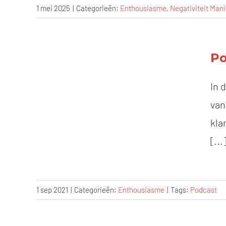
1 mei 2025
|
Categorieën:
Enthousiasme
,
Negativiteit Man
Po
In 
van
kla
[...
1 sep 2021
|
Categorieën:
Enthousiasme
|
Tags:
Podcast