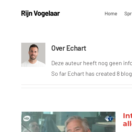
Ga
Home
Spr
naar
inhoud
Over
Echart
Deze auteur heeft nog geen info
So far Echart has created 8 blog
In
al