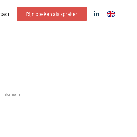
tact
Rijn boeken als spreker
tinformatie