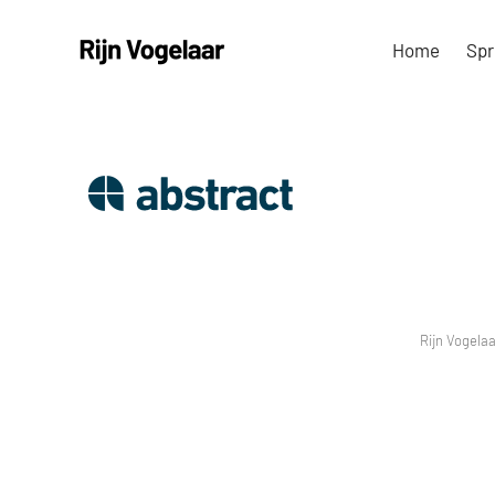
Ga
Home
Spr
naar
inhoud
Rijn Vogelaa