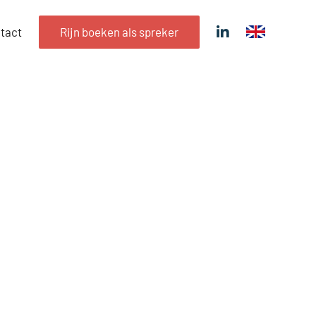
tact
Rijn boeken als spreker