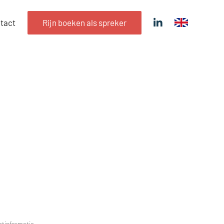
tact
Rijn boeken als spreker