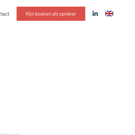
tact
Rijn boeken als spreker