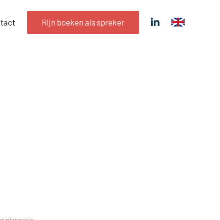
tact
Rijn boeken als spreker