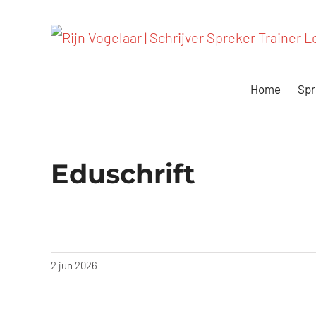
Ga
naar
inhoud
Home
Spr
Eduschrift
2 jun 2026