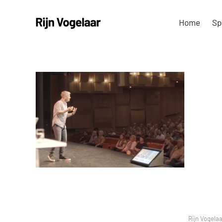
Ga
Home
Sp
naar
inhoud
Rijn Vogelaa