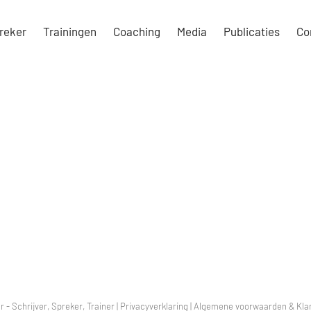
reker
Trainingen
Coaching
Media
Publicaties
Co
r - Schrijver, Spreker, Trainer |
Privacyverklaring
|
Algemene voorwaarden & Klan