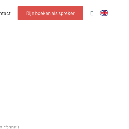
ntact
Rijn boeken als spreker
tinformatie