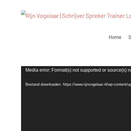
Ga
naar
inhoud
Home
S
Videospeler
Media error: Format(s) not supported or source(s) n
Bestand downloaden: https://www.rijnvogelaar.nl/wp-content/u