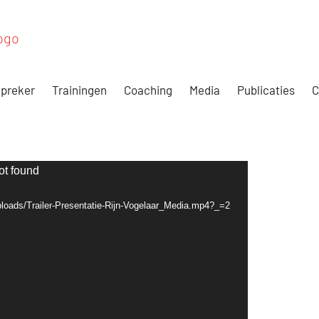
preker
Trainingen
Coaching
Media
Publicaties
C
ot found
ploads/Trailer-Presentatie-Rijn-Vogelaar_Media.mp4?_=2