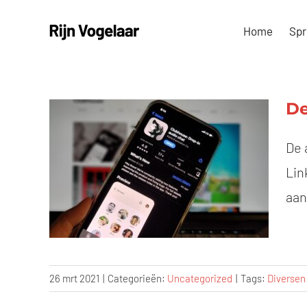
Ga
Home
Spr
naar
inhoud
De
De 
Lin
aan
26 mrt 2021
|
Categorieën:
Uncategorized
|
Tags:
Diversen