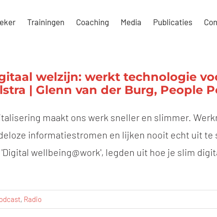
eker
Trainingen
Coaching
Media
Publicaties
Con
gitaal welzijn: werkt technologie vo
jlstra | Glenn van der Burg, People 
italisering maakt ons werk sneller en slimmer. We
deloze informatiestromen en lijken nooit echt uit te s
 'Digital wellbeing@work', legden uit hoe je slim digi
odcast
,
Radio