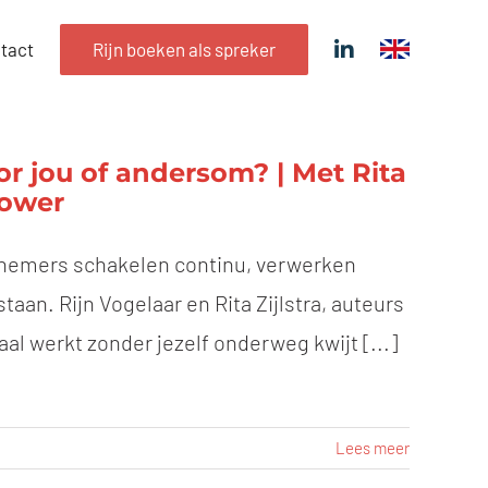
tact
Rijn boeken als spreker
or jou of andersom? | Met Rita
Power
rknemers schakelen continu, verwerken
taan. Rijn Vogelaar en Rita Zijlstra, auteurs
taal werkt zonder jezelf onderweg kwijt [...]
Lees meer