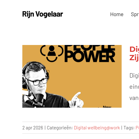
Ga
Home
Spr
naar
inhoud
Di
Zi
Dig
ein
van
2 apr 2026
|
Categorieën:
Digital wellbeing@work
|
Tags:
P