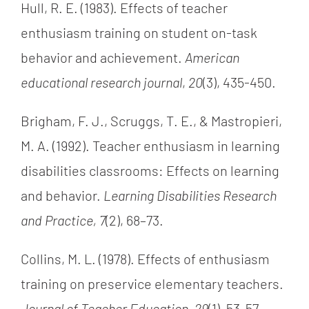
Hull, R. E. (1983). Effects of teacher
enthusiasm training on student on-task
behavior and achievement.
American
educational research journal
,
20
(3), 435-450.
Brigham, F. J., Scruggs, T. E., & Mastropieri,
M. A. (1992). Teacher enthusiasm in learning
disabilities classrooms: Effects on learning
and behavior.
Learning Disabilities Research
and Practice, 7
(2), 68–73.
Collins, M. L. (1978). Effects of enthusiasm
training on preservice elementary teachers.
Journal of Teacher Education
,
29
(1), 53-57.